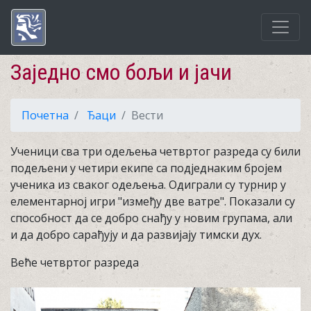
Заједно смо бољи и јачи
Почетна
Ђаци
Вести
Ученици сва три одељења четвртог разреда су били
подељени у четири екипе са подједнаким бројем
ученика из сваког одељења. Одиграли су турнир у
елементарној игри "између две ватре". Показали су
способност да се добро снађу у новим групама, али
и да добро сарађују и да развијају тимски дух.
Веће четвртог разреда