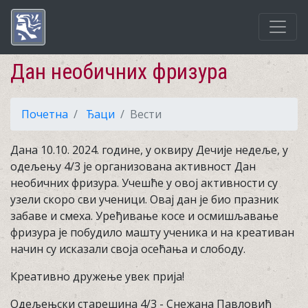
Дан необичних фризура
Почетна
Ђаци
Вести
Дана 10.10. 2024. године, у оквиру Дечије недеље, у
одељењу 4/3 је организована активност Дан
необичних фризура. Учешће у овој активности су
узели скоро сви ученици. Овај дан је био празник
забаве и смеха. Уређивање косе и осмишљавање
фризура је побудило машту ученика и на креативан
начин су исказали своја осећања и слободу.
Креативно дружење увек прија!
Одељењски старешина 4/3 - Снежана Павловић