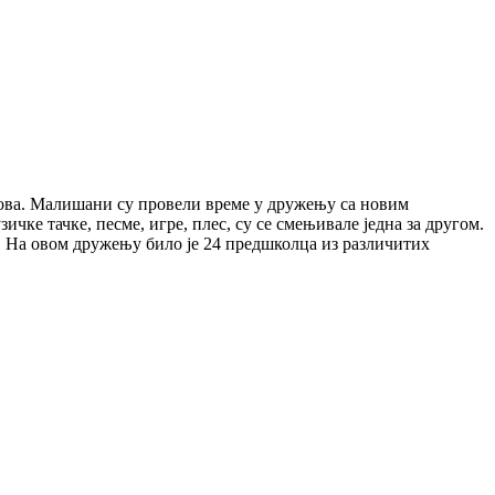
асова. Малишани су провели време у дружењу са новим
ке тачке, песме, игре, плес, су се смењивале једна за другом.
и. На овом дружењу било је 24 предшколца из различитих