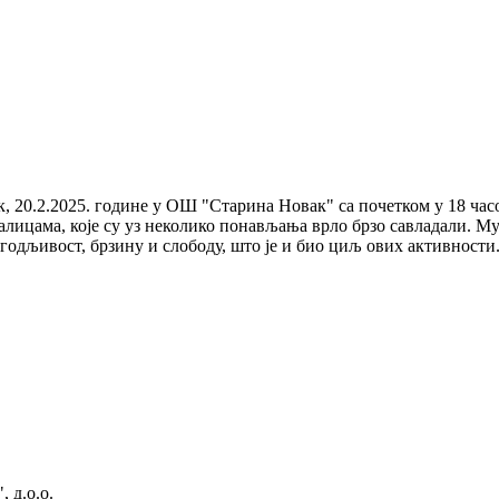
ак, 20.2.2025. године у ОШ "Старина Новак" са почетком у 18 ч
цама, које су уз неколико понављања врло брзо савладали. Музич
лагодљивост, брзину и слободу, што је и био циљ ових активност
 д.о.о.