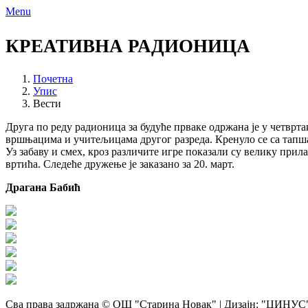
Menu
КРЕАТИВНА РАДИОНИЦА
Почетна
Упис
Вести
Друга по реду радионица за будуће прваке одржана је у четврт
вршњацима и учитељицама другог разреда. Кренуло се са тапшали
Уз забаву и смех, кроз различите игре показали су велику при
вртића. Следеће дружење је заказано за 20. март.
Драгана Бабић
Сва права задржана © ОШ "Старина Новак" | Дизајн: "ЦИНУС",