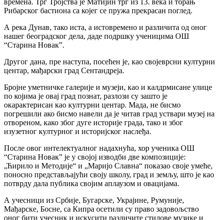
времена. Трг Тројства је Матијин трг из 13. века и торањ
Рибарског бастиона са којег се пружа прекрасан поглед.
А река Дунав, тако иста, а истовремено и различита од оног
нашег београдског дела, даде подршку ученицима ОШ
“Старина Новак”.
Другог дана, пре наступа, посећен је, као својеврсни културни
центар, мађарски град Сентандреја.
Бројне уметничке галерије и музеји, као и калдрмисане улице
по којима је овај град познат, разлози су зашто је
окарактерисан као културни центар. Мада, не бисмо
погрешили ако бисмо навели да је читав град уствари музеј на
отвореном, како због дуге историје града, тако и због
изузетног културног и историјског наслеђа.
После овог интелектуалног надахнућа, хор ученика ОШ
“Старина Новак” је у својој изводби две композиције:
„Ћирило и Методије“ и „Маријо Славна“ показао своје умеће,
поносно представљајући своју школу, град и земљу, што је као
потврду дала публика својим аплаузом и овацијама.
А учесници из Србије, Бугарске, Украјине, Румуније,
Мађарске, Босне, са Кипра осетили су право задовољство
оног бити учесник и искусити различите стилове музике и