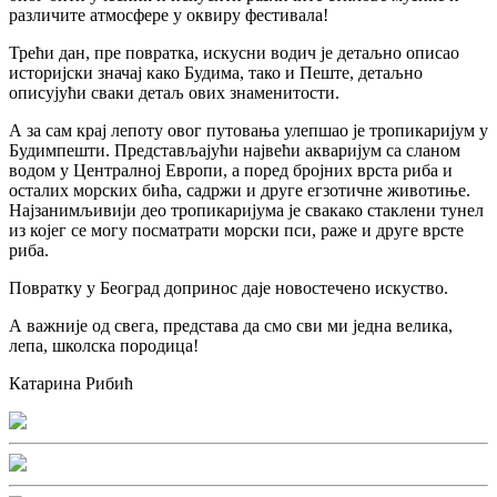
различите атмосфере у оквиру фестивала!
Трећи дан, пре повратка, искусни водич је детаљно описао
историјски значај како Будима, тако и Пеште, детаљно
описујући сваки детаљ ових знаменитости.
А за сам крај лепоту овог путовања улепшао је тропикаријум у
Будимпешти. Представљајући највећи акваријум са сланом
водом у Централној Европи, а поред бројних врста риба и
осталих морских бића, садржи и друге егзотичне животиње.
Најзанимљивији део тропикаријума је свакако стаклени тунел
из којег се могу посматрати морски пси, раже и друге врсте
риба.
Повратку у Београд допринос даје новостечено искуство.
А важније од свега, представа да смо сви ми једна велика,
лепа, школска породица!
Катарина Рибић