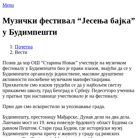
Menu
Музички фестивал “Јесења бајка”
у Будимпешти
Почетна
Вести
Позив да хор ОШ “Старина Новак” учествује на музичком
фестивалу у Будимпешти био је прави изазов, знајући да се у
Будимпешти организују јединствене, масовне друштвене
активности посвећене музичким манифестацијама.
Прихватили смо изазов трудећи се да у најбољем светлу
прикажемо школу, град Београд и Србију. Педесеторо ученика
у пратњи три наставнице учествовало је на фестивалу.
Први дан смо искористили за упознавање града.
Будимпешту, престоницу Мађарске, Дунав дели на два дела.
Ланчани мост из 19. века повезује брдовиту област Будима са
равном Пештом. Стари град Будим, где историјски музеј
Будимпеште прича причу о животу у граду од римских