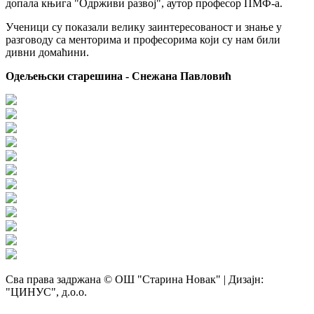
допала књига "Одрживи развој", аутор професор ПМФ-а.
Ученици су показали велику заинтересованост и знање у
разговоду са менторима и професорима који су нам били
дивни домаћини.
Одељењски старешина - Снежана Павловић
Сва права задржана © ОШ "Старина Новак" | Дизајн:
"ЦИНУС", д.о.о.