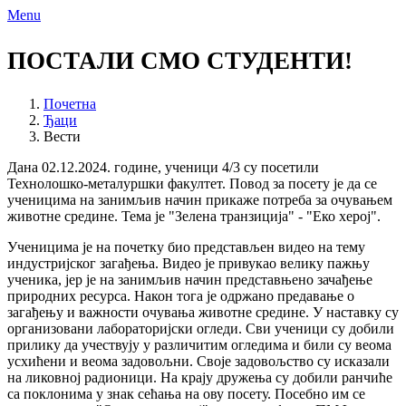
Menu
ПОСТАЛИ СМО СТУДЕНТИ!
Почетна
Ђаци
Вести
Дана 02.12.2024. године, ученици 4/3 су посетили
Технолошко-металуршки факултет. Повод за посету је да се
ученицима на занимљив начин прикаже потреба за очувањем
животне средине. Тема је "Зелена транзиција" - "Еко херој".
Ученицима је на почетку био представљен видео на тему
индустријског загађења. Видео је привукао велику пажњу
ученика, јер је на занимљив начин представњено зачађење
природних ресурса. Након тога је одржано предавање о
загађењу и важности очувања животне средине. У наставку су
организовани лабораторијски огледи. Сви ученици су добили
прилику да учествују у различитим огледима и били су веома
усхићени и веома задовољни. Своје задовољство су исказали
на ликовној радионици. На крају дружења су добили ранчиће
са поклонима у знак сећања на ову посету. Посебно им се