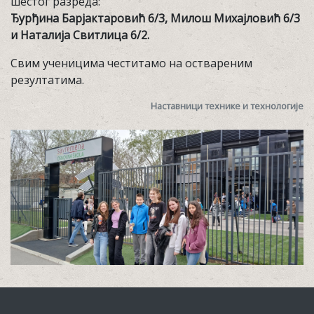
шестог разреда:
Ђурђина Барјактаровић 6/3, Милош Михајловић 6/3
и Наталија Свитлица 6/2.
Свим ученицима честитамо на оствареним
резултатима.
Наставници технике и технологије