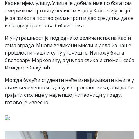
Карнегијеву улицу. Улица је добила име по богатом
америчком трговцу челиком Ендру Карнегију, који
је за живота постао филантроп и дао средства да се
изгради управо ова библиотека.
И унутрашњост је подједнако величанствена као и
сама зграда. Многи великани мисли и дела из наше
прошлости нашли су ту уточиште. Напољу биста
Светозару Марковићу, а унутра слика и спомен-соба
Исисдори Секулић.
Можда будући студенти неће изнајмљивати књиге у
овом велелепном здању из прошлог века, али да ће
грајати столице у најлепшој читаоници у граду,
готово је извесно.