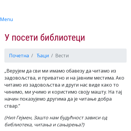
Menu
У посети библиотеци
Почетна
Ђаци
Вести
„Верујем да сви ми имамо обавезу да читамо из
задовољства, и приватно и на јавним местима. Ако
читамо из задовољства и други нас виде како то
чинимо, ми учимо и користимо своју машту. На тај
начин показујемо другима да је читање добра
ствар.“
(Нил Гејмен, Зашто нам будућност зависи од
библиотека, читања и сањарења?)