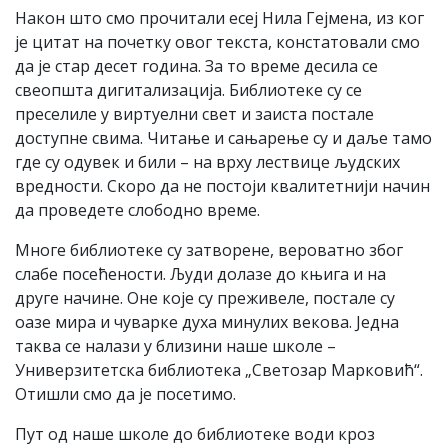
Након што смо прочитали есеј Нила Гејмена, из ког
је цитат на почетку овог текста, констатовали смо
да је стар десет година. За то време десила се
свеопшта дигитализација. Библиотеке су се
преселиле у виртуелни свет и заиста постале
доступне свима. Читање и сањарење су и даље тамо
где су одувек и били – на врху лествице људских
вредности. Скоро да не постоји квалитетнији начин
да проведете слободно време.
Многе библиотеке су затворене, вероватно због
слабе посећености. Људи долазе до књига и на
друге начине. Оне које су преживеле, постале су
оазе мира и чуварке духа минулих векова. Једна
таква се налази у близини наше школе –
Универзитетска библиотека „Светозар Марковић“.
Отишли смо да је посетимо.
Пут од наше школе до библиотеке води кроз