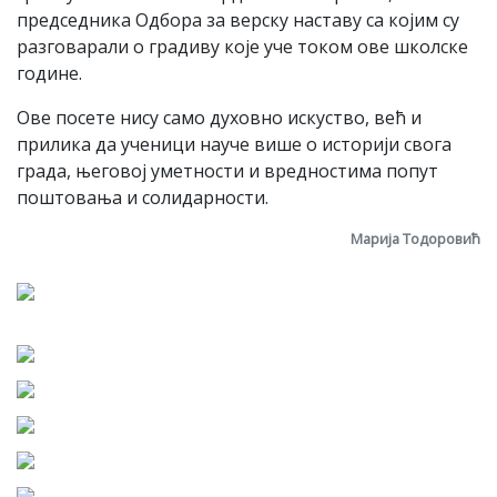
председника Одбора за верску наставу са којим су
разговарали о градиву које уче током ове школске
године.
Ове посете нису само духовно искуство, већ и
прилика да ученици науче више о историји свога
града, његовој уметности и вредностима попут
поштовања и солидарности.
Марија Тодоровић