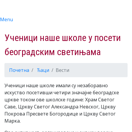
Menu
Ученици наше школе у посети
београдским светињама
Почетна
Ђаци
Вести
Ученици наше школе имали су незаборавно
искуство посетивши четири значајне београдске
цркве током ове школске године: Храм Светог
Саве, Цркву Светог Александра Невског, Цркву
Покрова Пресвете Богородице и Цркву Светог
Марка.