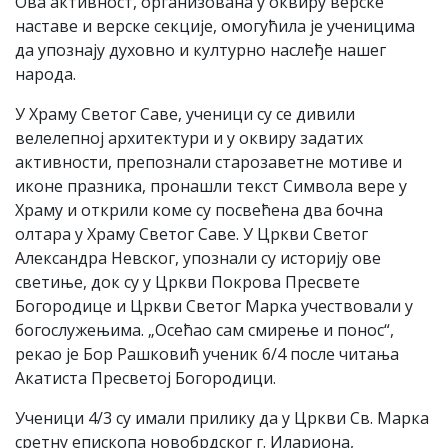
Ова активност, организована у оквиру верске
наставе и верске секције, омогућила је ученицима
да упознају духовно и културно наслеђе нашег
народа.
У Храму Светог Саве, ученици су се дивили
велелепној архитектури и у оквиру задатих
активности, препознали старозаветне мотиве и
иконе празника, пронашли текст Символа вере у
Храму и открили коме су посвећена два бочна
олтара у Храму Светог Саве. У Цркви Светог
Александра Невског, упознали су историју ове
светиње, док су у Цркви Покрова Пресвете
Богородице и Цркви Светог Марка учествовали у
богослужењима. „Осећао сам смирење и понос“,
рекао је Бор Рашковић ученик 6/4 после читања
Акатиста Пресветој Богородици.
Ученици 4/3 су имали прилику да у Цркви Св. Марка
сретну епископа новобрдског г. Илариона,