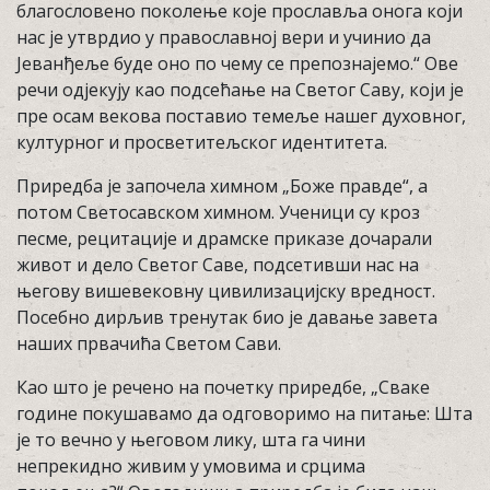
благословено поколење које прославља онога који
нас је утврдио у православној вери и учинио да
Јеванђеље буде оно по чему се препознајемо.“ Ове
речи одјекују као подсећање на Светог Саву, који је
пре осам векова поставио темеље нашег духовног,
културног и просветитељског идентитета.
Приредба је започела химном „Боже правде“, а
потом Светосавском химном. Ученици су кроз
песме, рецитације и драмске приказе дочарали
живот и дело Светог Саве, подсетивши нас на
његову вишевековну цивилизацијску вредност.
Посебно дирљив тренутак био је давање завета
наших првачића Светом Сави.
Као што је речено на почетку приредбе, „Сваке
године покушавамо да одговоримо на питање: Шта
је то вечно у његовом лику, шта га чини
непрекидно живим у умовима и срцима