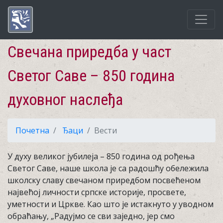
Свечана приредба у част
Светог Саве – 850 година
духовног наслеђа
Почетна
Ђаци
Вести
У духу великог јубилеја – 850 година од рођења
Светог Саве, наше школа је са радошћу обележила
школску славу свечаном приредбом посвећеном
највећој личности српске историје, просвете,
уметности и Цркве. Као што је истакнуто у уводном
обраћању, „Радујмо се сви заједно, јер смо