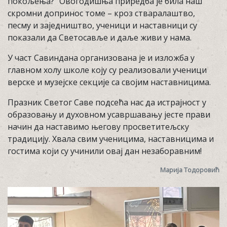
покољења?“ Овогодишња приредба је била наш
скромни допринос томе – кроз стваралаштво,
песму и заједништво, ученици и наставници су
показали да Светосавље и даље живи у нама.
У част Савиндана организована је и изложба у
главном холу школе коју су реализовали ученици
верске и музејске секције са својим наставницима.
Празник Светог Саве подсећа нас да истрајност у
образовању и духовном усавршавању јесте прави
начин да наставимо његову просветитељску
традицију. Хвала свим ученицима, наставницима и
гостима који су учинили овај дан незаборавним!
Марија Тодоровић