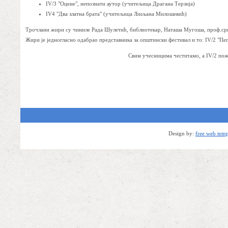
IV/3 "Оцене", непознати аутор (учитељица Драгана Терзија)
IV4 "Два златна брата" (учитељица Љиљана Милошевић)
Трочлани жири су чиниле Рада Шулетић, библиотекар, Наташа Мугоша, проф.срп
Жири је једногласно одабрао представника за општински фестивал и то: IV/2 "П
Свим учесницима честитамо, а IV/2 пож
Design by:
free web temp