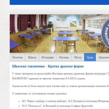
Почетна
Школа
Историјат
Настава
Музеј
Ђаци
Докумен
Школско такмичење - Кратке драмске форме
У знаку припрема за предстојећи Фестивал кратких драмских форми мемори
ПАЛИЛУЛА" одржано је школско такмичење 8.4.2013.године.
Задовољство је било видети мале глумце који су извели драматизације познатих ба
У такмичењу су учествовала четири одељења:
II/1 "Бајка о рибару и златној рибици", А.С.Пушкин (учитељица Младенк
IV/2 "Пепељуга", А.Поповић (учитељица Слађана Ђуричић)