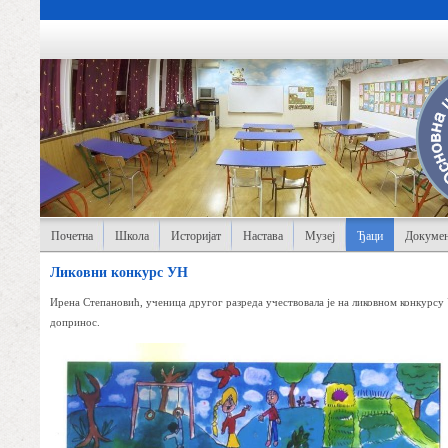
Почетна
Школа
Историјат
Настава
Музеј
Ђаци
Докумен
Ликовни конкурс УН
Ирена Степановић, ученица другог разреда учествовала је на ликовном конкурсу 
допринос.