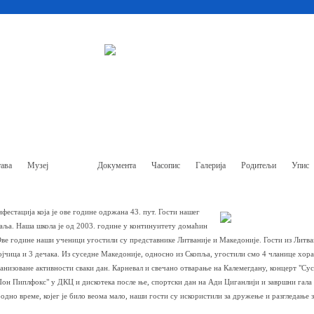
ава
Музеј
Ђаци
Документа
Часопис
Галерија
Родитељи
Упис
фестација која је ове године одржана 43. пут. Гости нашег
маља. Наша школа је од 2003. године у континуитету домаћин
ве године наши ученици угостили су представнике Литваније и Македоније. Гости из Литва
јчица и 3 дечака. Из суседне Македоније, односно из Скопља, угостили смо 4 чланице хора 
ганизоване активности сваки дан. Карневал и свечано отварање на Калемегдану, концерт "Су
 Џон Пиплфокс" у ДКЦ и дискотека после ње, спортски дан на Ади Циганлији и завршни гала 
одно време, којег је било веома мало, наши гости су искористили за дружење и разгледање 