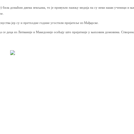
ле) била домаћин двема земљама, то је привукло пажњу медија па су неки наши ученици и њ
пе.
скуства јер су и претходне године угостили пријатеље из Мађарске.
а се деца из Литваније и Македоније осећају што пријатније у њиховим домовима. Створена