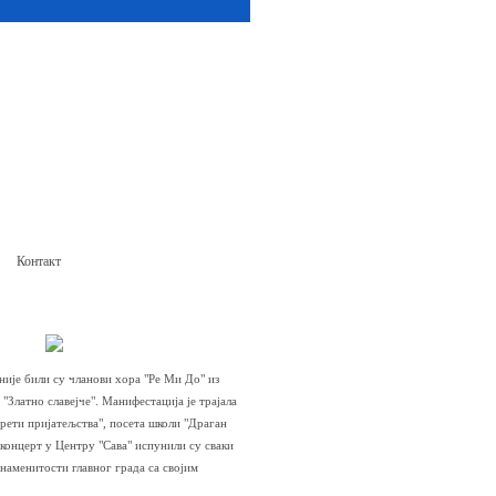
Контакт
није били су чланови хора "Ре Ми До" из
"Златно славејче". Манифестација је трајала
срети пријатељства", посета школи "Драган
концерт у Центру "Сава" испунили су сваки
знаменитости главног града са својим