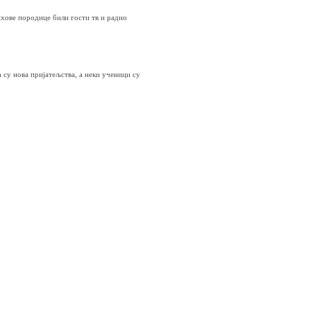
ихове породице били гости тв и радио
 су нова пријатељства, а неки ученици су