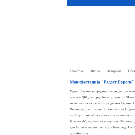
Почетна
Школа
Историјат
Наст
Манифестација "Радост Европе"
Радост Европе је традиционална дечија мани
града и ДКЦ Београд била су деца из 20 зе
малишанима из различитих делова Европе. О
Виљнуса, престонице Литваније и то 16 дево
од 1. до 5. октобра а учесници су имали ор
Ковачевић", одлазак на представу "Капетан
дан боравка наших гостију у Београду. Слоб
домаћинима.