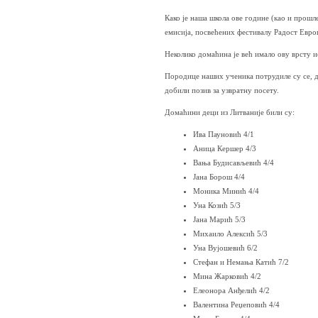
Како је наша школа ове године (као и прош
емисија, посвећених фестивалу Радост Евро
Неколико домаћина је већ имало ову врсту и
Породице наших ученика потрудиле су се, д
добили позив за узвратну посету.
Домаћини деци из Литваније били су:
Ива Пауновић 4/1
Аница Кершер 4/3
Вања Будисављевић 4/4
Јана Борош 4/4
Моника Минић 4/4
Уна Козић 5/3
Јана Марић 5/3
Михаило Алексић 5/3
Уна Вујошевић 6/2
Стефан и Немања Катић 7/2
Мина Жарковић 4/2
Елеонора Анђелић 4/2
Валентина Реџеповић 4/4