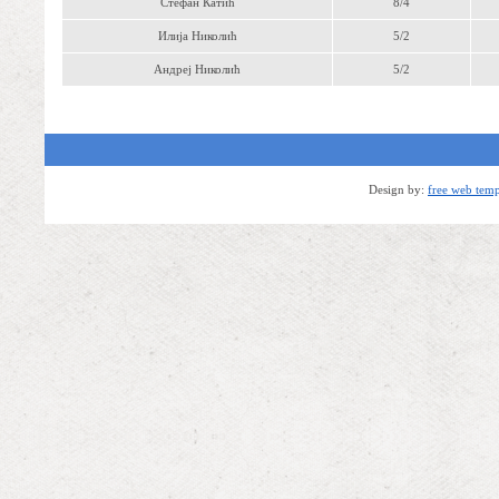
Стефан Катић
8/4
Илија Николић
5/2
Андреј Николић
5/2
Design by:
free web temp