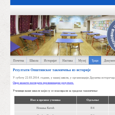
Почетна
Школа
Историјат
Настава
Музеј
Ђаци
Докумен
Резултати Општинског такмичења из историје
У суботу 22.03.2014. године, у нашој школи, у организацији Друштва историчар
Овде можете погледати прелиминарне резултате.
Ученици наше школе који су се пласирали за градско такмичење
Име и презиме ученика
Одељење
Немања Катић
8/4