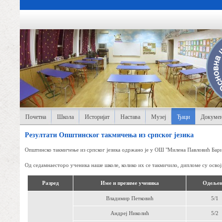
Почетна
Школа
Историјат
Настава
Музеј
Ђаци
Докумен
Резултати Општинског такмичења из српског језика
Општинско такмичење из српског језика одржано је у ОШ "Милена Павловић Барили
Од седамнаесторо ученика наше школе, колико их се такмичило, дипломе су осво
Разред
Име и презиме ученика
Одеље
Владимир Петковић
5/1
Андреј Николић
5/2