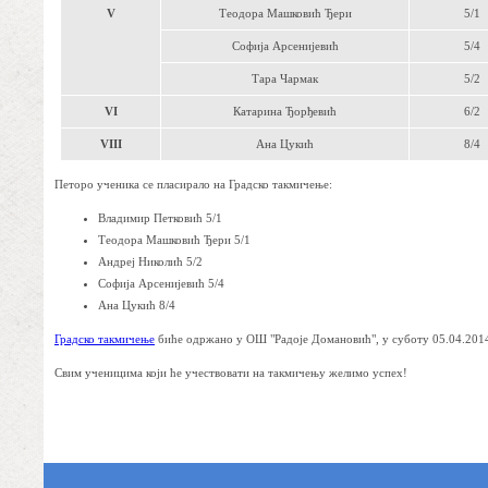
V
Теодора Машковић Ђери
5/1
Софија Арсенијевић
5/4
Тара Чармак
5/2
VI
Катарина Ђорђевић
6/2
VIII
Ана Цукић
8/4
Петоро ученика се пласирало на Градско такмичење:
Владимир Петковић 5/1
Теодора Машковић Ђери 5/1
Андреј Николић 5/2
Софија Арсенијевић 5/4
Ана Цукић 8/4
Градско такмичење
биће одржано у ОШ "Радоје Домановић", у суботу 05.04.2014.
Свим ученицима који ће учествовати на такмичењу желимо успех!