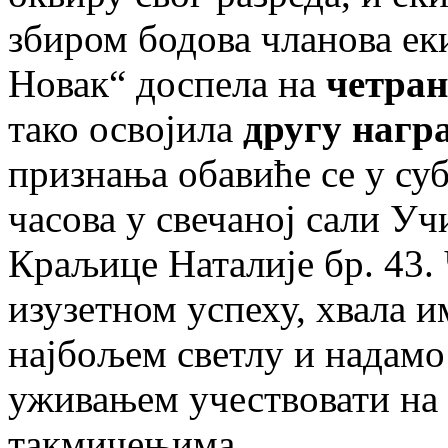
збиром бодова чланова ек
Новак“ доспела на
четран
тако освојила
другу нагр
признања обавиће се у суб
часова у свечаној сали Уч
Краљице Наталије бр. 43.
изузетном успеху, хвала 
најбољем светлу и надамо 
уживањем учествовати на
такмичењима.