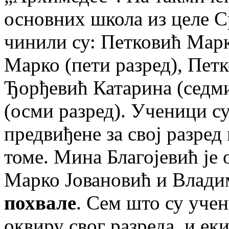
основних школа из целе С
чинили су: Петковић Марк
Марко (пети разред), Пет
Ђорђевић Катарина (седми
(осми разред). Ученици с
предвиђене за свој разред
томе. Мина Благојевић је
Марко Јовановић и Влади
похвале
. Сем што су уче
оквиру свог разреда, и ек