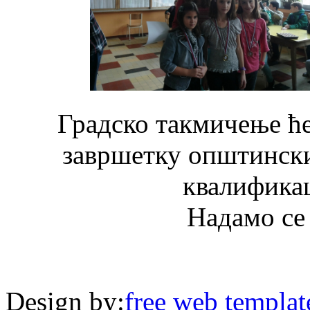
Градско такмичење ће
завршетку општинск
квалифика
Надамо се
Design by:
free web templat