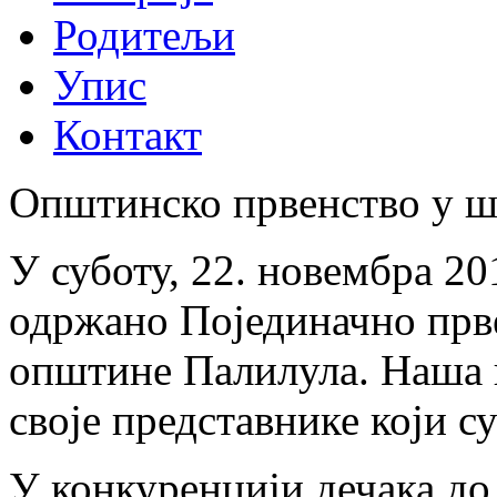
Родитељи
Упис
Контакт
Општинско првенство у ш
У суботу, 22. новембра 2
одржано Појединачно прв
општине Палилула. Наша ш
своје представнике који с
У конкуренцији дечака до