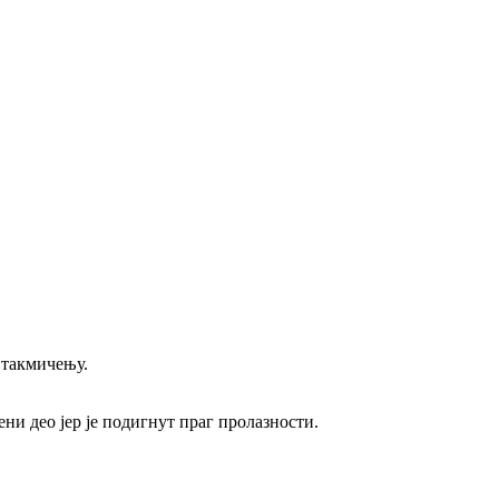
 такмичењу.
и део јер је подигнут праг пролазности.