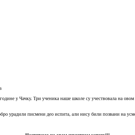
а
. године у Чачку. Три ученика наше школе су учествовала на овом
ро урадили писмени део испита, али нису били позвани на усмен