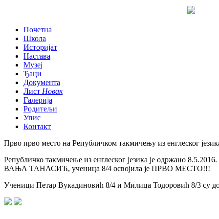
Почетна
Школа
Историјат
Настава
Музеј
Ђаци
Документа
Лист
Новак
Галерија
Родитељи
Упис
Контакт
Прво прво место на Републичком такмичењу из енглеског језик
Републичко такмичење из енглеског језика је одржано 8.5.2016
ВАЊА ТАНАСИЋ, ученица 8/4 освојила је ПРВО МЕСТО!!!
Ученици Петар Вукадиновић 8/4 и Милица Тодоровић 8/3 су доб