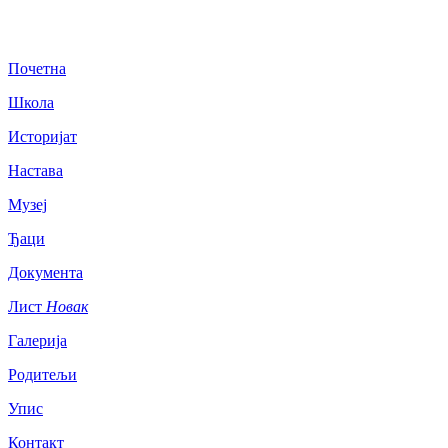
Почетна
Школа
Историјат
Настава
Музеј
Ђаци
Документа
Лист
Новак
Галерија
Родитељи
Упис
Контакт