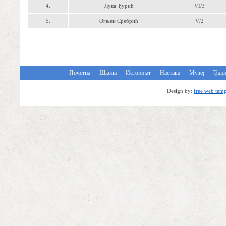
4.
Лука Ђурић
VI/3
5.
Огњен Сребрић
V/2
Почетна
Школа
Историјат
Настава
Музеј
Ђац
Design by:
free web temp