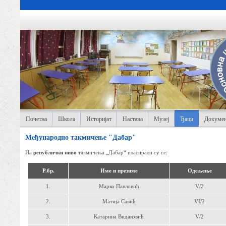
Почетна
Школа
Историјат
Настава
Музеј
Ђаци
Докумен
Међународно такмичење "Дабар"
На
републички ниво
такмичења „Дабар“ пласирали су се:
Р.бр.
Име и презиме
Одељење
1.
Марко Павловић
V/2
2.
Матија Савић
VI/2
3.
Катарина Видаковић
V/2