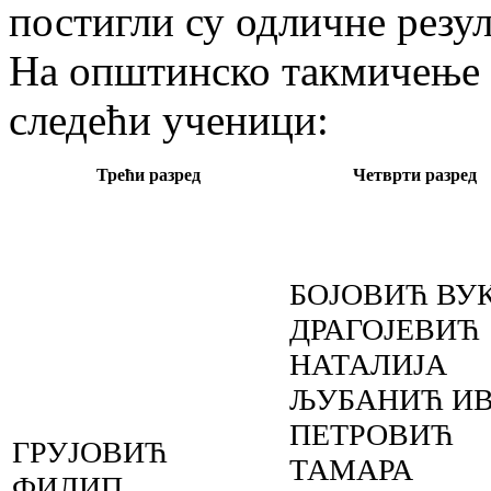
постигли су одличне резул
На општинско такмичење и
следећи ученици:
Трећи разред
Четврти разред
БОЈОВИЋ ВУ
ДРАГОЈЕВИЋ
НАТАЛИЈА
ЉУБАНИЋ И
ПЕТРОВИЋ
ГРУЈОВИЋ
ТАМАРА
ФИЛИП