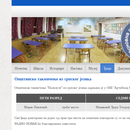
Почетна
Школа
Историјат
Настава
Музеј
Ђаци
Докумен
Oпштинско такмичење из српског језика
Општинско такмичење "Палилуле" из српског језика одржано је у ОШ "Арчибалд Р
ПЕТИ РАЗРЕД
СЕДМИ 
Марко Павловић
треће место
Машковић Ђери Теодор
Сви ђаци рангирани на једно од прва три места на општини пласирали су се на 
РАДИО НОВАК ће благовремено известити.