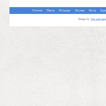
Почетна
Школа
Историјат
Настава
Музеј
Ђац
Design by:
free web temp