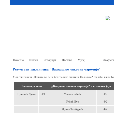
Почетна
Школа
Историјат
Настава
Музеј
Ђаци
Докумен
Резултати такмичења "Васкршње ликовне чаролије"
У организацији „Пријатељи деце београдске општине Палилула“ следећи наши ђац
Ликовни радови
,,Вакршње ликовне чаролије“ – осликана јаја
Трнинић Дуња
4/1
Милош Бебић
4/2
Тубић Вук
4/2
Ирина Тамбурић
4/2