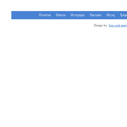
Почетна
Школа
Историјат
Настава
Музеј
Ђац
Design by:
free web temp