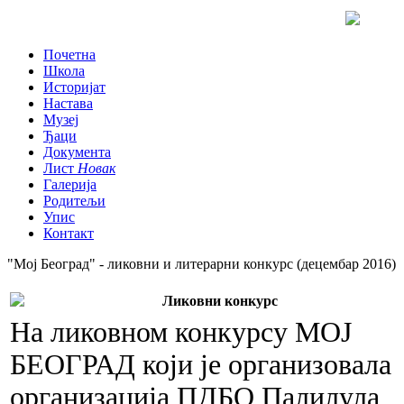
Почетна
Школа
Историјат
Настава
Музеј
Ђаци
Документа
Лист
Новак
Галерија
Родитељи
Упис
Контакт
"Мој Београд" - ликовни и литерарни конкурс (децембар 2016)
Ликовни конкурс
На ликовном конкурсу МОЈ
БЕОГРАД који је организовала
организација ПДБО Палилула,