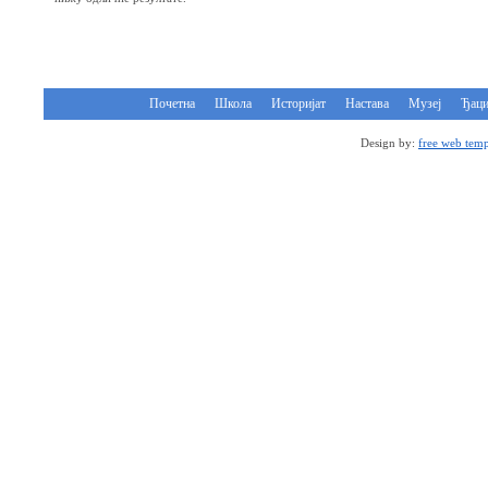
Почетна
Школа
Историјат
Настава
Музеј
Ђац
Design by:
free web temp