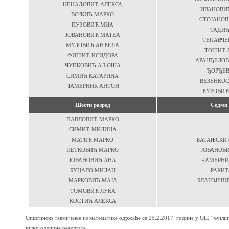
НЕНАДОВИЋ АЛЕКСА
ИВАНОВИ
ВОЈКИЋ МАРКО
СТОЈАНОВ
ПУЗОВИЋ МИА
ТАДИЋ
ЈОВАНОВИЋ МАТЕА
ТЕПАВЧЕ
МУЛОВИЋ АНЂЕЛА
ТОШИЋ 
ФИШИЋ ИСИДОРА
АРАНЂЕЛО
ЧУПКОВИЋ АЉОША
ЂОРЂЕВ
СИМИЋ КАТАРИНА
ВЕЗЕНКОС
ЧАМЕРНИК АНТОН
ЂУРОВИЋ
Шести разред
Седми 
ПАВЛОВИЋ МАРКО
СИМИЋ МИЛИЦА
МАТИЋ МАРКО
БАТАЊСКИ
ПЕТКОВИЋ МАРКО
ЈОВАНОВ
ЈОВАНОВИЋ АНА
ЧАМЕРНИ
БУЦАЛО МИЛАН
РАКИЋ
МАРКОВИЋ МАЈА
БЛАГОЈЕВ
ТОМОВИЋ ЛУКА
КОСТИЋ АЛЕКСА
Општинско такмичење из математике одржаће се 25.2.2017. године у ОШ “Фили
нижу одличне резултате.