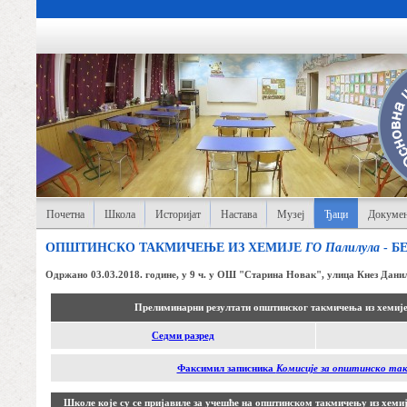
Почетна
Школа
Историјат
Настава
Музеј
Ђаци
Докумен
ОПШТИНСКО ТАКМИЧЕЊЕ ИЗ ХЕМИЈЕ
ГО Палилула
- Б
Одржано 03.03.2018. године, у 9 ч. у ОШ "Старина Новак", улица Кнез Дани
Прелиминарни резултати општинског такмичења из хемиј
Седми разред
Факсимил записника
Комисије за општинско та
Школе које су се пријавиле за учешће на општинском такмичењу из хеми