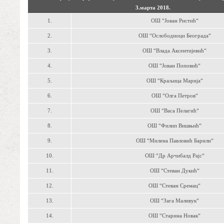
3.марта 2018.
1.
ОШ “Јован Ристић“
2.
ОШ “Ослободиоци Београда“
3.
ОШ “Влада Аксентијевић“
4.
ОШ “Јован Поповић“
5.
ОШ “Краљица Марија“
6.
ОШ “Олга Петров“
7.
ОШ “Васа Пелагић“
8.
ОШ “Филип Вишњић“
9.
ОШ “Милена Павловић Барили“
10.
ОШ “Др Арчибалд Рајс“
11.
ОШ “Стеван Дукић“
12.
ОШ “Стеван Сремац“
13.
ОШ “Зага Маливук“
14.
ОШ “Старина Новак“