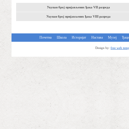
Укупан број пријављених ђака VII разреда
Укупан број пријављених ђака VIII разреда
Почетна
Школа
Историјат
Настава
Музеј
Ђац
Design by:
free web temp