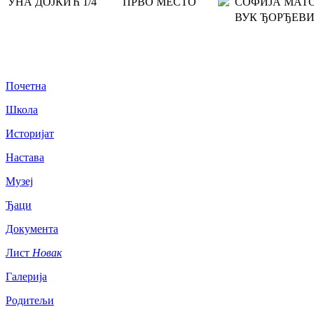
УНА ДОЈКИЋ 1/4
ПРВО МЕСТО
СОФИЈА МАТО
ВУК ЂОРЂЕВИЋ
Почетна
Школа
Историјат
Настава
Музеј
Ђаци
Документа
Лист
Новак
Галерија
Родитељи