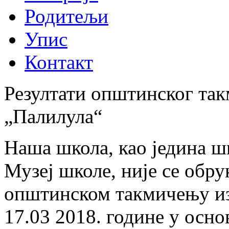
Родитељи
Упис
Контакт
Резултати општинског так
„Палилула“
Наша школа, као једина ш
Музеј школе, није се обр
општинском такмичењу из 
17.03 2018. године у осно