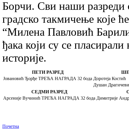
Борчи. Сви наши разреди 
градско такмичење које ћ
“Милена Павловић Барили
ђака који су се пласирали
историје.
ПЕТИ РАЗРЕД
ШЕ
Јовановић Ђорђе
ТРЕЋА НАГРАДА
32 бода
Доротеја Костић
Душан Драгичев
СЕДМИ РАЗРЕД
Арсеније Вучинић
ТРЕЋА НАГРАДА
32 бода
Димитрије Анд
Почетна