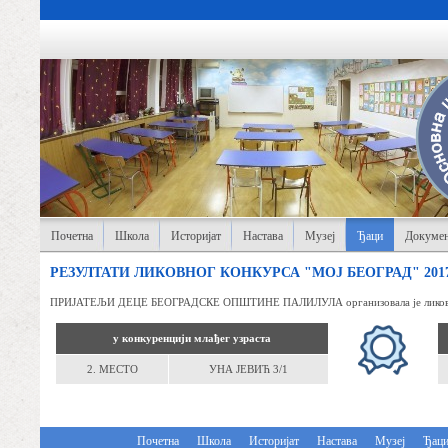
Почетна
Школа
Историјат
Настава
Музеј
Ђаци
Докумен
РЕЗУЛТАТИ ЛИКОВНОГ КОНКУРСА "МОЈ БЕОГРАД" 2017/2
ПРИЈАТЕЉИ ДЕЦЕ БЕОГРАДСКЕ ОПШТИНЕ ПАЛИЛУЛА организовала је ликовни конку
у конкуренцији млађег узраста
2. МЕСТО
УНА ЈЕВИЋ 3/1
Почетна
Школа
Историјат
Настава
Музеј
Ђац