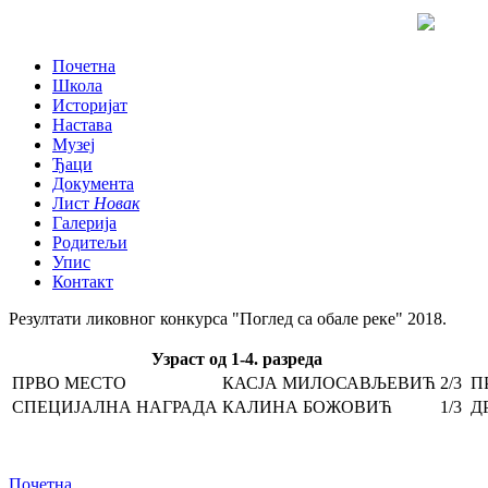
Почетна
Школа
Историјат
Настава
Музеј
Ђаци
Документа
Лист
Новак
Галерија
Родитељи
Упис
Контакт
Резултати ликовног конкурса "Поглед са обале реке" 2018.
Узраст од 1-4. разреда
ПРВО МЕСТО
КАСЈА МИЛОСАВЉЕВИЋ
2/3
П
СПЕЦИЈАЛНА НАГРАДА
КАЛИНА БОЖОВИЋ
1/3
Д
Почетна