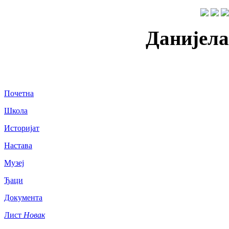
Данијела
Почетна
Школа
Историјат
Настава
Музеј
Ђаци
Документа
Лист
Новак