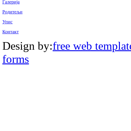
Галерија
Родитељи
Упис
Контакт
Design by:
free web templat
forms