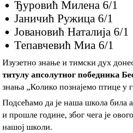
Ђуровић Милена 6/1
Јаничић Ружица 6/1
Јовановић Наталија 6/1
Тепавчевић Миа 6/1
Изузетно знање и тимски дух доне
титулу апсолутног победника Бе
знања „Колико познајемо птице у г
Подсећамо да је наша школа била 
и прошле године, због чега је ов
нашој школи.