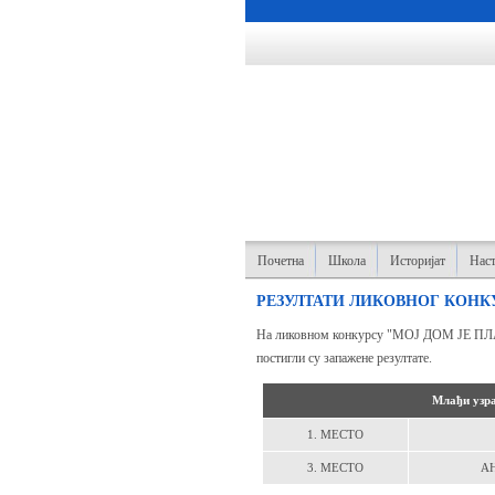
Почетна
Школа
Историјат
Наст
РЕЗУЛТАТИ ЛИКОВНОГ КОНКУ
На ликовном конкурсу "МОЈ ДОМ ЈЕ ПЛАНЕ
постигли су запажене резултате.
Млађи узра
1. МЕСТО
3. МЕСТО
АН