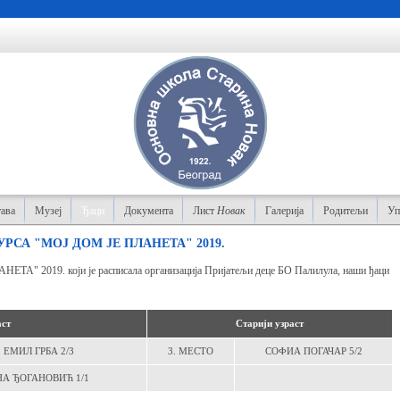
ава
Музеј
Ђаци
Документа
Лист
Новак
Галерија
Родитељи
Уп
РСА "МОЈ ДОМ ЈЕ ПЛАНЕТА" 2019.
ТА" 2019. који је расписала организација Пријатељи деце БО Палилула, наши ђаци
ст
Старији узраст
ЕМИЛ ГРБА 2/3
3. МЕСТО
СОФИА ПОГАЧАР 5/2
А ЂОГАНОВИЋ 1/1