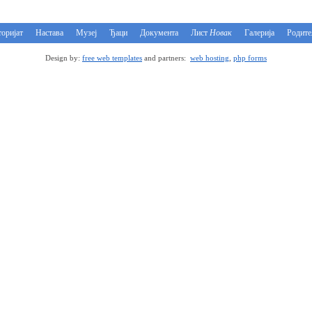
оријат
Настава
Музеј
Ђаци
Документа
Лист
Новак
Галерија
Родит
Design by:
free web templates
and partners:
web hosting
,
php forms