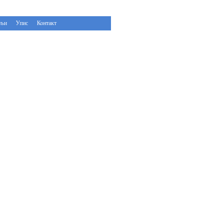
ељи
Упис
Контакт