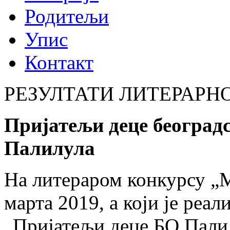
Родитељи
Упис
Контакт
РЕЗУЛТАТИ ЛИТЕРАРНО
Пријатељи деце београд
Палилула
На литераром конкурсу „М
марта 2019, а који је реал
„Пријатељи деце БО Палил