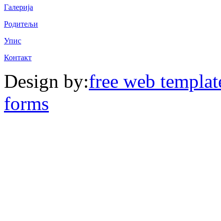
Галерија
Родитељи
Упис
Контакт
Design by:
free web templat
forms