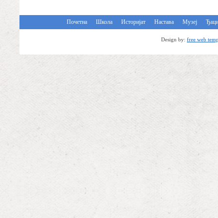
Почетна
Школа
Историјат
Настава
Музеј
Ђац
Design by:
free web temp