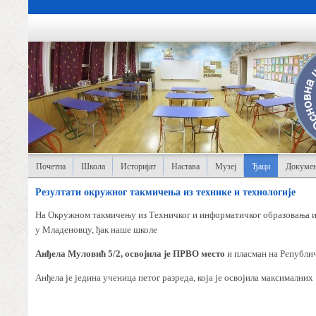
Почетна
Школа
Историјат
Настава
Музеј
Ђаци
Докумен
Резултати окружног такмичења из технике и технолoгије
На Окружном такмичењу из Техничког и информатичког образовања и Т
у Младеновцу, ђак наше школе
Анђела Муловић 5/2, освојила је ПРВО место
и пласман на Републи
Анђела је једина ученица петог разреда, која је освојила максимални