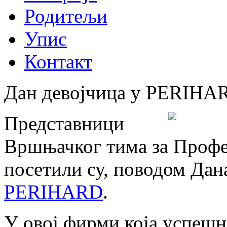
Родитељи
Упис
Контакт
Дан девојчица у PERIHA
Представници
Вршњачког тима за Профе
посетили су, поводом Дан
PERIHARD
.
У овој фирми која успешно