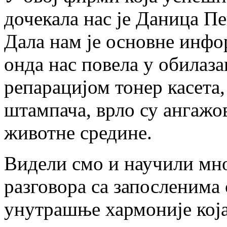
дочекала нас је Даница П
Дала нам је основне инфо
онда нас повела у обилаз
репарацијом тонер касета
штампача, врло су ангажо
животне средине.
Видели смо и научили мно
разговора са запосленима
унутрашње хармоније која 