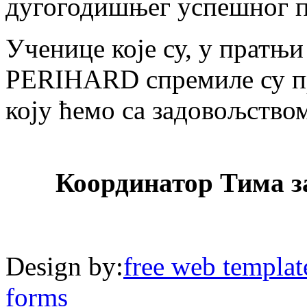
дугогодишњег успешног п
Ученице које су, у пратњи
PERIHARD спремиле су пре
коју ћемо са задовољство
Координатор Тима 
Design by:
free web templat
forms