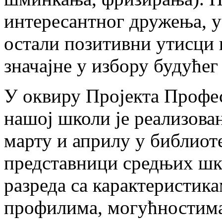
интересантног дружења, 
остали позитивни утисци 
значајне у избору будућег
У оквиру Пројекта Профес
нашој школи је реализова
марту и априлу у библиот
представници средњих шко
разреда са карактеристик
профилима, могућностима