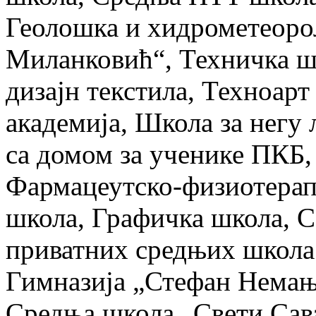
Геолошка и хидрометеор
Миланковић“, Техничка шк
дизајн текстила, Техноар
академија, Школа за негу
са домом за ученике ПКБ,
Фармацеутско-физиотерап
школа, Графичка школа, С
приватних средњих школа 
Гимназија „Стефан Немањ
Средња школа „Свети Сав