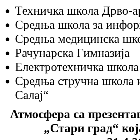
Техничка школа Дрво-а
Средња школа за инфор
Средња медицинска шк
Рачунарска Гимназија
Електротехничка школа
Средња стручна школа 
Салај“
Атмосфера са презента
„Стари град“ кој