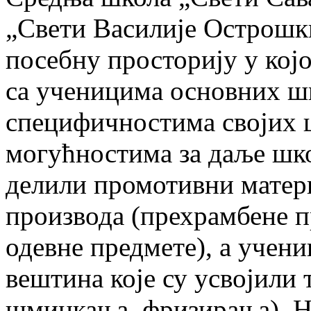
„Свети Василије Острошки
посебну просторију у којо
са ученицима основних ш
специфичностима својих 
могућностима за даље шк
делили промотивни матери
производа (прехрамбене п
одевне предмете), а учени
вештина које су усвојили
шминкања, фризирања). Н