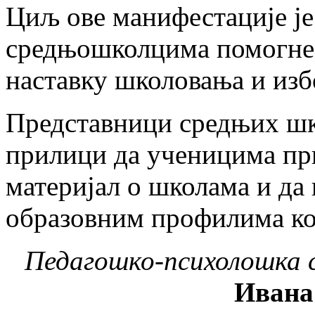
Циљ ове манифестације је
средњошколцима помогне
наставку школовања и изб
Представници средњих шко
прилици да ученицима п
материјал о школама и да 
образовним профилима ко
Педагошко-психолошка
Ивана