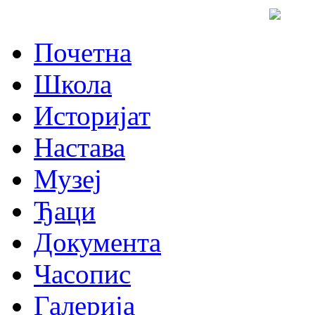
Почетна
Школа
Историјат
Настава
Музеј
Ђаци
Документа
Часопис
Галерија