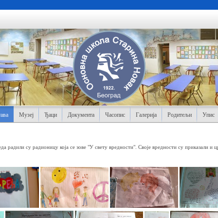
ава
Музеј
Ђаци
Документа
Часопис
Галерија
Родитељи
Упис
да радили су радионицу која се зове "У свету вредности". Своје вредности су приказали и 