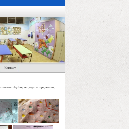
Контакт
цртежима. Љубав, породица, пријатељи,