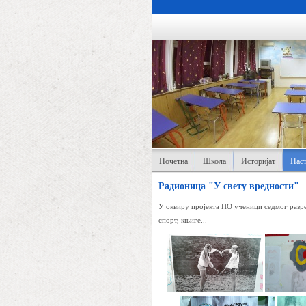
Почетна
Школа
Историјат
Наст
Радионица "У свету вредности"
У оквиру пројекта ПО ученици седмог разре
спорт, књиге...