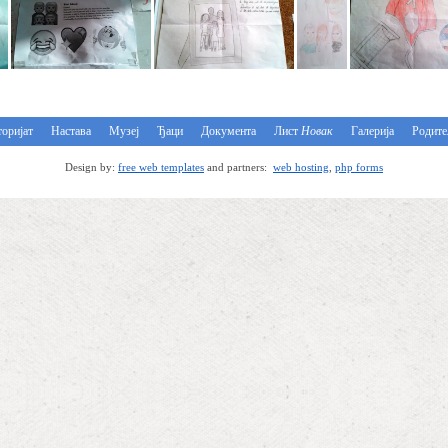
оријат
Настава
Музеј
Ђаци
Документа
Лист
Новак
Галерија
Родит
Design by:
free web templates
and partners:
web hosting
,
php forms