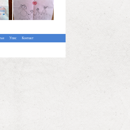
ељи
Упис
Контакт