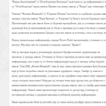
"Влада Аксентијевић" и "Ослободиоци Београда" одлучили су да информације о 
су "Ослободиоци" представили Правно пословну школу, а "Влада" две гимназије, 
Тимови "Филипа Вишњића" и "Старине Новака" посетили су одабране средње шко
средњу стручну школу "Раде Кончар", а "Старина" је била у посети Средњој стручн
Презентације ове две школе биле су бурније пропраћене, јер су ученици гласно 
доживљај био је интензивнији јер су били у прилици да и сами учествују у неки
радо дозволиле полазницима Средње стручне школе за естетику, стил и културу т
Поред прикупљања информација, израде Power Point презентације, ученици су се и
наступ. Ми који смо их слушали и гледали, кажемо: "Браво!".
Ово је значајан корак у реализацији пројекта Професионалне оријентације на
преласку у средњу школу. Ученици су били у прилици да науче како да прикупља
информације, као и које су то битне информације када је у питању избор будуће
школе. Тим ОШ „Филип Вишњић“ тако је нпр. навео прошлогодишњи број бодов
који је било потребно имати за уписивање одређеног смера. Такође су изнели и
једну драгоцену информацију, а односи се на одређени смер након чијег завршет
следи сигурно запослење! Ниједан од четири тима није пропустио да обавести о
ваннаставним активностима представљене средње школе, што су такође драгоцен
информације. Након сваке презентације покретала се дискусија, ученици су
постављали питања о средњим школама и добијали додатне информације.
Наше задовољство било је још веће јер су овом лепом догађају присуствовале и