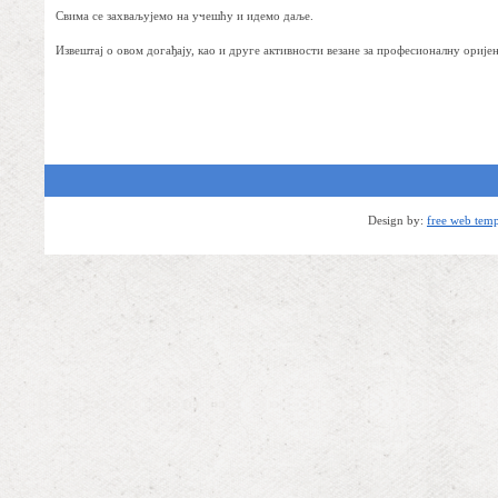
Свима се захваљујемо на учешћу и идемо даље.
Извештај о овом догађају, као и друге активности везане за професионалну орије
Design by:
free web temp