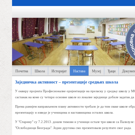
Почетна
Школа
Историјат
Настава
Музеј
Ђаци
Докумен
Заједничка активност – презентације средњих школа
У оквиру пројекта Професионалне оријентације на преласку у средњу школу у М
састанак на коме су четири основне школе из локалне заједнице добиле задатак да
Према ранијем направљеном плану активности требало је да тим сваке школе обра
презентацију и изведе је ученицима и наставницима осталих школа.
У "Старину" су 7.2.2013. дошли тимови и ученици остале три школе са Палилуле
"Ослободиоци Београда". Једни другима смо презентовали резултате свог рада.