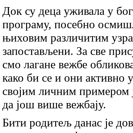
Док су деца уживала у бо
програму, посебно осмиш
њиховим различитим узра
запостављени. За све при
смо лагане вежбе обликов
како би се и они активно 
својим личним примером 
да још више вежбају.
Бити родитељ данас је до