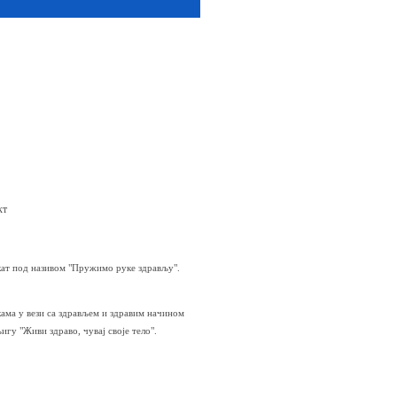
кт
екат под називом "Пружимо руке здрављу".
ама у вези са здрављем и здравим начином
гу "Живи здраво, чувај своје тело".