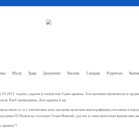
ава
Музеј
Ђаци
Документа
Часопис
Галерија
Родитељи
Конта
21.03.2013. године, одржан је палилулски Сајам здравља. Том приликом промовисан је прој
лула, Клуб привредника, Дом здравља и др.
предствили су се у уметничком делу програма музичким кореографијама,стиховима и порук
едседник ГО Палилула, господин Стојан Николић, уручио је свим присутним ђацима квиз књи
е здрављу"!