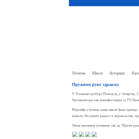
Почетна
Школа
Историјат
Наст
Пружимо руке здрављу
У Установи културе Палилула, у четвртак, 
Организатори ове манифестације су ГО Пали
Најмлађи ученици наше школе-ђаци прваци, 
живота. На општу радост и задовољство, пр
Овом приликом позивамо све да "Пруже рук