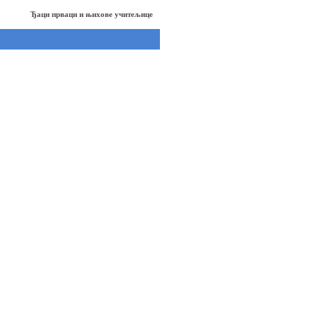
Ђаци прваци и њихове учитељице