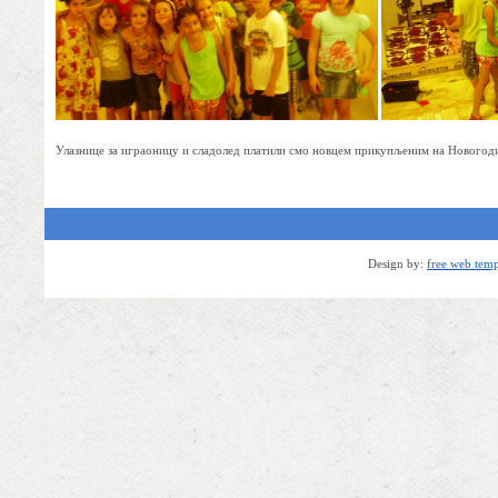
Улазнице за играоницу и сладолед платили смо новцем прикупљеним на Новогод
Design by:
free web temp