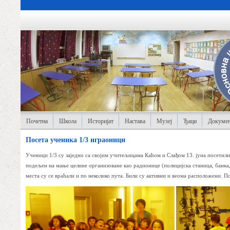
Почетна
Школа
Историјат
Настава
Музеј
Ђаци
Докумен
Посета ученика 1/3 играоници
Ученици 1/3 су заједно са својим учитељицама Каћом и Слађом 13. јуна посетили
подељен на мање целине организоване као радионице (полицијска станица, банка,
места су се враћали и по неколико пута. Били су активни и веома расположени. П