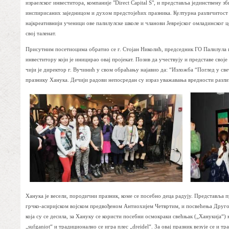
израелског инвеститора, компаније "Direct Capital S", и представља јединствену з
инспирисаних заједницом и духом предстојећих празника. Културна различитост 
најкреативнији ученици ове палилулске школе и чланови Јеврејског омладинског ц
свој таленат.
Присутним посетиоцима обратио се г. Стојан Николић, председник ГО Палилула и
инвеститору који је иницирао овај пројекат. Позив да учествују и представе свој
чији је директор г. Вучинић у свом обраћању најавио да: “Изложба “Поглед у све
празнику Ханука. Дечији радови непосредан су израз уважавања вредности разли
Ханука је весели, породични празник, коме се посебно деца радују. Представља п
грчко-асиријском војском предвођеном Антиохијем Четвртим, и посвећења Другог
која су се десила, за Хануку се користи посебни осмокраки свећњак („Ханукија“)
„sufganiot“ и традиционално се игра плес „dreidel“. За овај празник везује се и т