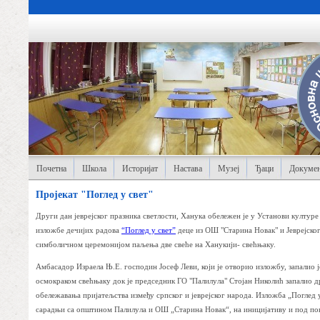
Почетна
Школа
Историјат
Настава
Музеј
Ђаци
Докумен
Пројекат "Поглед у свет"
Други дан јеврејског празника светлости, Ханука обележен је у Установи култур
изложбе дечијих радова
“Поглед у свет”
деце из ОШ "Старина Новак" и Јеврејско
симболичном церемонијом паљења две свеће на Ханукији- свећњаку.
Амбасадор Израела Њ.Е. господин Јосеф Леви, који је отворио изложбу, запалио ј
осмокраком свећњаку док је председник ГО "Палилула" Стојан Николић запалио др
обележавања пријатељства између српског и јеврејског народа. Изложба „Поглед у
сарадњи са општином Палилула и ОШ „Старина Новак“, на иницијативу и под п