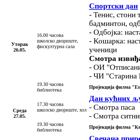
Спортски дан
- Тенис, стони 
бадминтон, одб
- Одбојка: нас
16.00 часова
- Кошарка: нас
школско двориште,
Уторак
фискултурна сала
ученици
26.05.
Смотра извиђ
- ОИ "Отписан
- ЧИ "Старина
19.30 часова
Пројекција филма "Е
библиотека
Дан кућних љ
17.30 часова
- Смотра паса
школско двориште, хол
Среда
- Смотра ситн
27.05.
19.30 часова
Пројекција филма "К
библиотека
Свечана прир