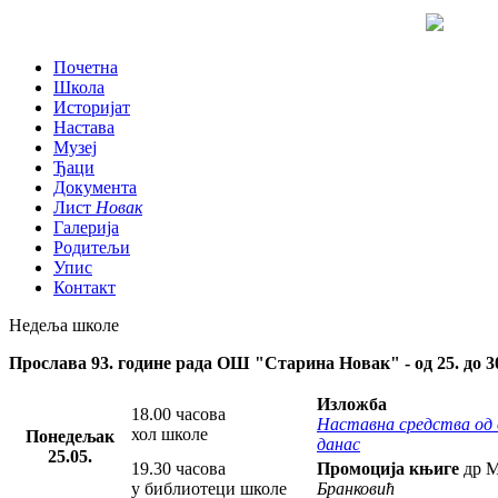
Почетна
Школа
Историјат
Настава
Музеј
Ђаци
Документа
Лист
Новак
Галерија
Родитељи
Упис
Контакт
Недеља школе
Прослава 93. године рада ОШ "Старина Новак" - од 25. до 30
Изложба
18.00 часова
Наставна средства од 
хол школе
Понедељак
данас
25.05.
19.30 часова
Промоција књиге
др М
у библиотеци школе
Бранковић