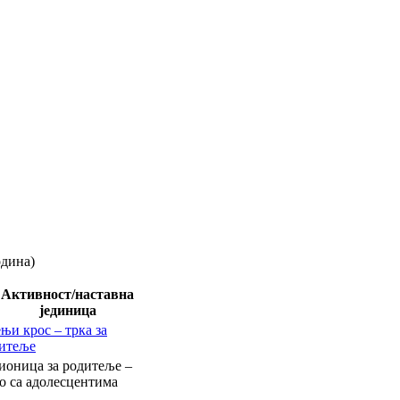
одина)
Активност/наставна
јединица
ењи крос – трка за
итеље
ионица за родитеље –
о са адолесцентима