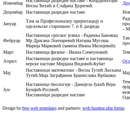
Наставници разредне наставе - Координатори
Новембар
Дру
Весна Ћехић и Слађана Ђуричић
Децембар
Наставници разредне наставе
Нов
Рад
Тим за Професионалну оријентацију и
Јануар
про
одељењске старешине 7. и 8. разреда
– М
Наставници српског језика - Радинка Бановац
Так
Фебруар
Мр Драгана Лончаревић Наташа Мугоша
про
Марија Марковић (замена Ивана Милојевић)
Март
Наставница физике - Ивана Симеуновић
Тем
Наставници разредне наставе и наставница
Април
Осл
верске наставе Мирјана Видовић-Кубат
Наставници математике - Весна Тутић Љиљана
Мај
Мај
Тутић Маја Заграђанин Бранислава Врбашки
Тем
Наставнице биологије - Данијела Јукић Вера
буб
Јун
Булајић-Русевић
веж
Наставници разредне наставе
Оде
Design by:
free web templates
and partners:
web hosting
,
php forms