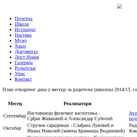
Почетна
Школа
Историјат
Настава
Музеј
Ђаци
Документа
Лист
Новак
Галерија
Родитељи
Упис
Контакт
План отвореног дана у месецу за родитеље (школска 2014/15. г
Месец
Реализатори
Наставници физичког васпитања -
Јес
Септембар
Срђан Живковић и Александар Суботић
род
Стручни сарадници - Слађана Луковић и
Рад
Октобар
Ивана Николић (замена Бранкица Видановић)
Как