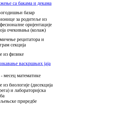
жење са бакама и декама
огодишњи базар
ионице за родитеље из
фесионалне оријентације
оја очекивања (колаж)
мичење рецитатора и
грам секција
е из физике
икавање васкршњих јаја
 - месец математике
е из биологије (дисекција
рега) и лабораторијска
ба
љењске приредбе