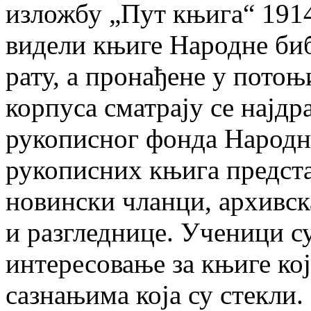
изложбу „Пут књига“ 191
видели књиге Народне биб
рату, а пронађене у пото
корпуса сматрају се најд
рукописног фонда Народн
рукописних књига предста
новински чланци, архивск
и разгледнице. Ученици с
интересовање за књиге ко
сазнањима која су стекли.