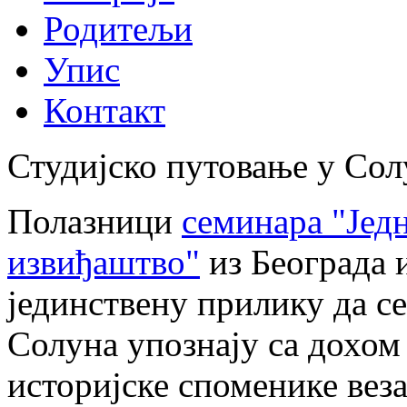
Родитељи
Упис
Контакт
Студијско путовање у Сол
Полазници
семинара "Јед
извиђаштво"
из Београда 
јединствену прилику да с
Солуна упознају са дохо
историјске споменике веза