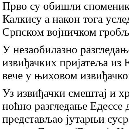
Прво су обишли споменик
Калкису а након тога усле
Српском војничком гробљу
У незаобилазно разгледањ
извиђачких пријатеља из 
вече у њиховом извиђачко
Уз извиђачки смештај и х
ноћно разгледање Едессе 
представљао јутарњи суср