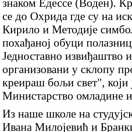
знаком Едессе (Воден). К
се до Охрида где су на ис
Кирило и Методије симбо
похађаној обуци полазни
Једноставно извиђаштво и
организовани у склопу пр
креираш бољи свет", који
Министарство омладине и 
Из наше школе на студујс
Ивана Милојевић и Бранк