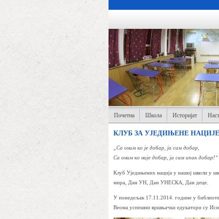
Почетна
Школа
Историјат
Наст
КЛУБ ЗА УЈЕДИЊЕНЕ НАЦИЈ
„Са оним ко је добар, ја сам добар,
Са оним ко није добар, ја сам ипак добар!“
Клуб Уједињених нација у нашој школи у шк
мира, Дан УН, Дан УНЕСКА, Дан деце.
У понедељак 17.11.2014. године у библиоте
Веома успешни вршњачки едукатори су Иси