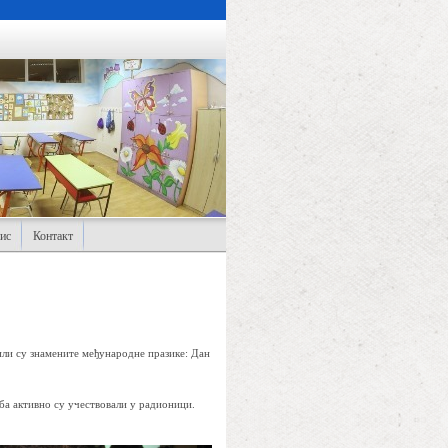
ис
Контакт
или су знамените међународне празике: Дан
ба активно су учествовали у радионици.