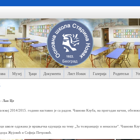
ава
Музеј
Ђаци
Документа
Лист
Новак
Галерија
Родитељи
Уп
Е
-
Лао Це
олској 2014/2015. години наставио је са радом. Чланови Клуба, на пригодан начин, обелeж
ци школе одржана је вршњачка едукција на тему „За толеранцију и ненасиље“. Чланови Клу
дора Жујовић и Софија Петровић.