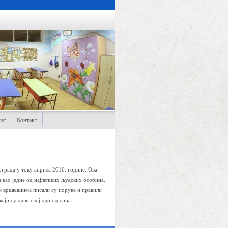
ис
Контакт
града у току априла 2016. године. Ова
 као једне од најлепших људских особина.
м вршњацима писали су поруке и правили
оји су дали свој дар од срца.