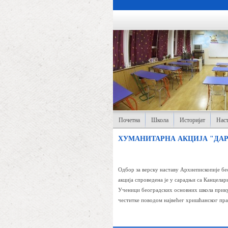
Почетна
Школа
Историјат
Наст
ХУМАНИТАРНА АКЦИЈА "ДАР ОД
Одбор за верску наставу Архиепископије бе
акција спроведена је у сарадњи са Канцела
Ученици београдских основних школа прикуп
честитке поводом највећег хришћанског праз