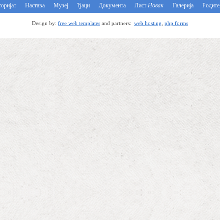
оријат
Настава
Музеј
Ђаци
Документа
Лист
Новак
Галерија
Родит
Design by:
free web templates
and partners:
web hosting
,
php forms