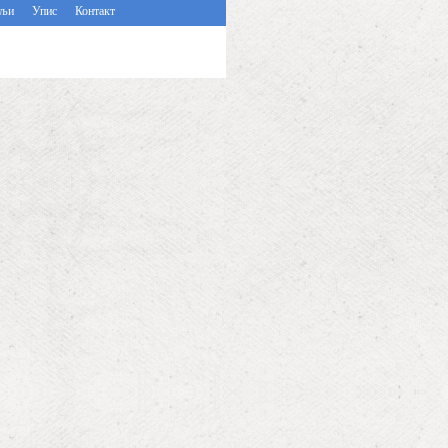
ељи
Упис
Контакт