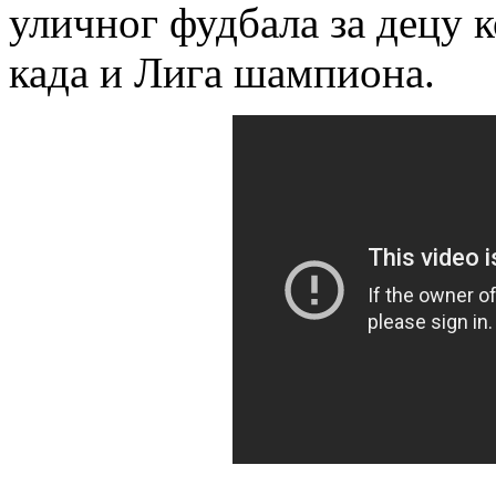
уличног фудбала за децу к
када и Лига шампиона.