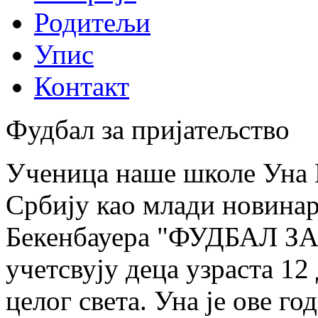
Родитељи
Упис
Контакт
Фудбал за пријатељство
Ученица наше школе Уна К
Србију као млади новинар
Бекенбауера "ФУДБАЛ З
учетсвују деца узраста 12
целог света. Уна је ове г