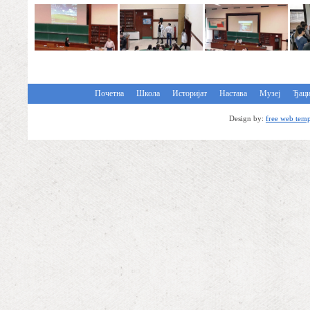
Почетна
Школа
Историјат
Настава
Музеј
Ђац
Design by:
free web temp