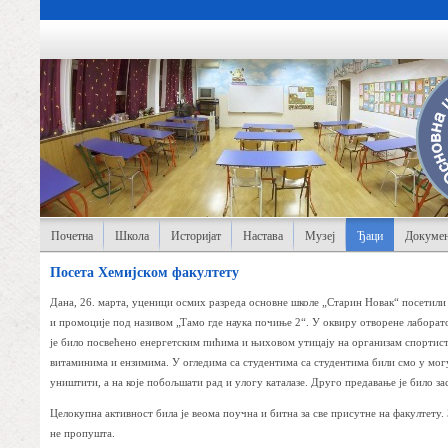
Почетна
Школа
Историјат
Настава
Музеј
Ђаци
Докумен
Посета Хемијском факултету
Дана, 26. марта, уценици осмих разреда основне школе „Старин Новак“ посетили 
и промоције под називом „Тамо где наука почиње 2“. У оквиру отворене лаборато
је било посвећено енергетским пићима и њиховом утицају на организам спортист
витаминима и ензимима. У огледима са студентима са студентима били смо у мог
уништити, а на које побољшати рад и улогу каталазе. Друго предавање је било з
Целокупна активност била је веома поучна и битна за све присутне на факултету.
не пропушта.