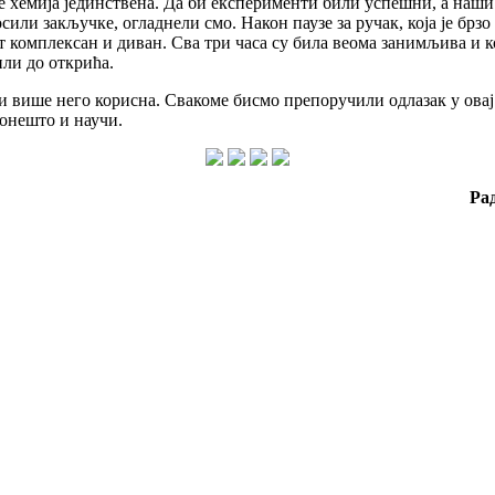
је хемија јединствена. Да би експерименти били успешни, а наши
сили закључке, огладнели смо. Након паузе за ручак, која је брз
ет комплексан и диван. Сва три часа су била веома занимљива и 
или до открића.
а и више него корисна. Свакоме бисмо препоручили одлазак у ова
онешто и научи.
Ра