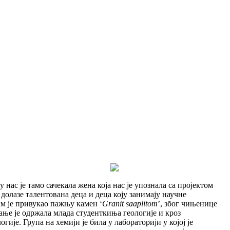
нас је тамо сачекала жена која нас је упознала са пројектом
олазе талентована деца и деца коју занимају научне
ам је привукао пажњу камен ‘
Granit saaplitom
’, због чињенице
вање је одржала млада студенткиња геологије и кроз
гије. Група на хемији је била у лабораторији у којој је