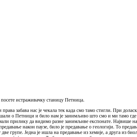
 посете истраживачку станицу Петница.
рава забава нас је чекала тек када смо тамо стигли. При доласку 
шали о Петници и било нам је занимљиво што смо и ми тамо где д
 имали прилику да видимо разне занимљиве експонате. Највише н
 предавање након паузе, било је предавање о геологији. То преда
ве групе. Једна је ишла на предавање из хемије, а друга из биоло