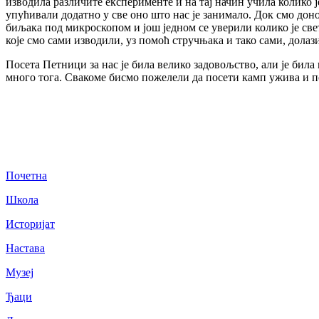
изводила различите експерименте и на тај начин учила колико 
упућивали додатно у све оно што нас је занимало. Док смо доно
биљака под микроскопом и још једном се уверили колико је св
које смо сами изводили, уз помоћ стручњака и тако сами, долаз
Посета Петници за нас је била велико задовољство, али је бил
много тога. Свакоме бисмо пожелели да посети камп ужива и п
Почетна
Школа
Историјат
Настава
Музеј
Ђаци