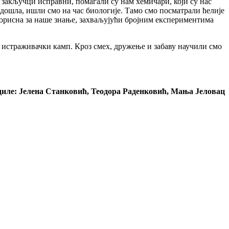
 закључци исправни, помагали су нам хемичари, који су нас
о дошла, ишли смо на час биологије. Тамо смо посматрали ћелије
корисна за наше знање, захваљујући бројним експериментима
ј истраживачки камп. Кроз смех, дружење и забаву научили смо
диле: Јелена Станковић, Теодора Раденковић, Мања Јеловац