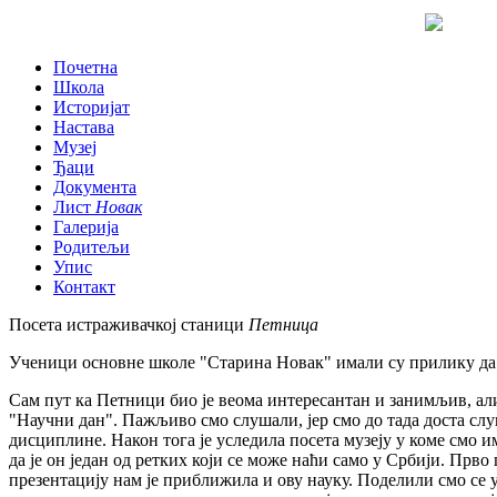
Почетна
Школа
Историјат
Настава
Музеј
Ђаци
Документа
Лист
Новак
Галерија
Родитељи
Упис
Контакт
Посета истраживачкој станици
Петница
Ученици основне школе "Старина Новак" имали су прилику да
Сам пут ка Петници био је веома интересантан и занимљив, али п
"Научни дан". Пажљиво смо слушали, јер смо до тада доста слу
дисциплине. Након тога је уследила посета музеју у коме смо
да је он један од ретких који се може наћи само у Србији. Прво
презентацију нам је приближила и ову науку. Поделили смо се у д